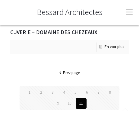
Bessard Architectes
CUVERIE – DOMAINE DES CHEZEAUX
En voir plus
Prev page
1
2
3
4
5
6
7
8
9
10
11