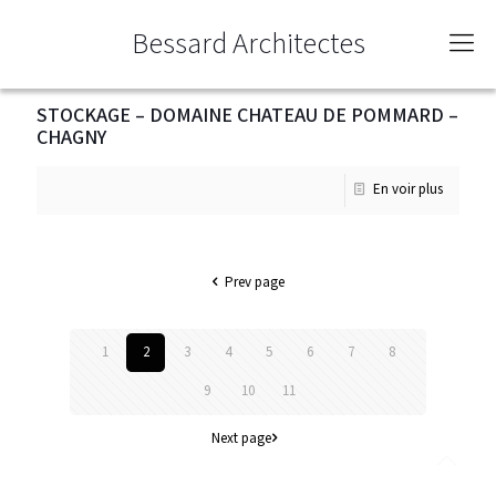
Bessard Architectes
STOCKAGE – DOMAINE CHATEAU DE POMMARD –
CHAGNY
En voir plus
Prev page
1
2
3
4
5
6
7
8
9
10
11
Next page