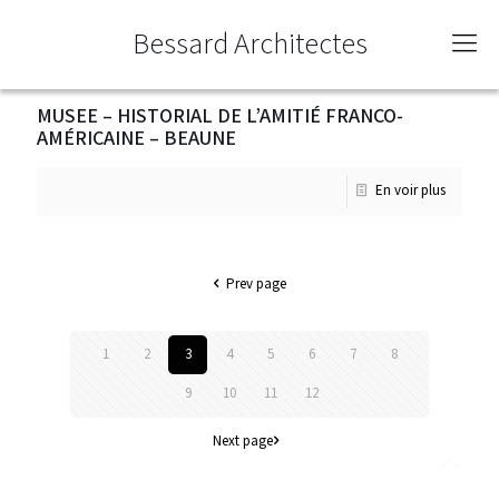
Bessard Architectes
MUSEE – HISTORIAL DE L’AMITIÉ FRANCO-
AMÉRICAINE – BEAUNE
En voir plus
Prev page
1
2
3
4
5
6
7
8
9
10
11
12
Next page