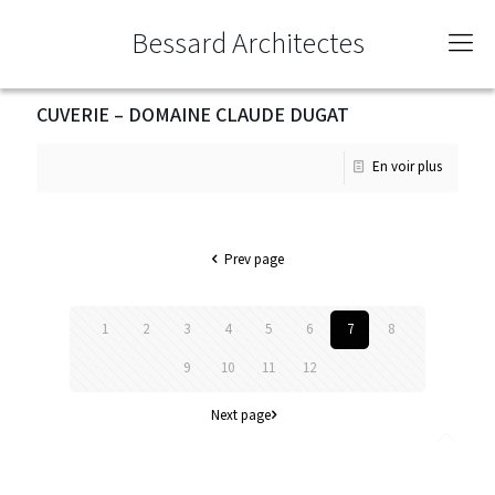
Bessard Architectes
CUVERIE – DOMAINE CLAUDE DUGAT
En voir plus
Prev page
1
2
3
4
5
6
7
8
9
10
11
12
Next page